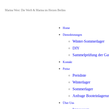
Zum
Menü
Schließen
Marina West: Die Werft & Marina im Herzen Berlins
Inhalt
springen
Home
Dienstleistungen
Winter-Sommerlager
DIY
Sammelprüfung der Ga
Kontakt
Preise
Preisliste
Winterlager
Sommerlager
Anfrage Booteinlageru
Über Uns