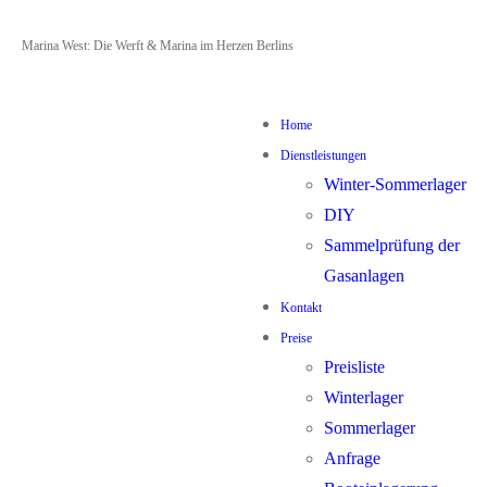
Zum
Menü
Schließen
Marina West: Die Werft & Marina im Herzen Berlins
Inhalt
springen
Home
Dienstleistungen
Winter-Sommerlager
DIY
Sammelprüfung der
Gasanlagen
Kontakt
Preise
Preisliste
Winterlager
Sommerlager
Anfrage