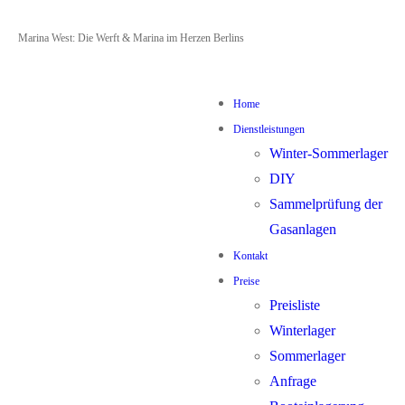
Zum
Menü
Schließen
Marina West: Die Werft & Marina im Herzen Berlins
Inhalt
springen
Home
Dienstleistungen
Winter-Sommerlager
DIY
Sammelprüfung der
Gasanlagen
Kontakt
Preise
Preisliste
Winterlager
Sommerlager
Anfrage