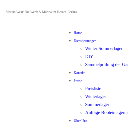
Zum
Menü
Schließen
Marina West: Die Werft & Marina im Herzen Berlins
Inhalt
springen
Home
Dienstleistungen
Winter-Sommerlager
DIY
Sammelprüfung der Ga
Kontakt
Preise
Preisliste
Winterlager
Sommerlager
Anfrage Booteinlageru
Über Uns