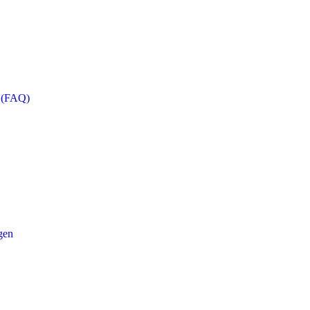
n (FAQ)
gen