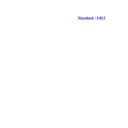
Warenkorb
/
0,00
€