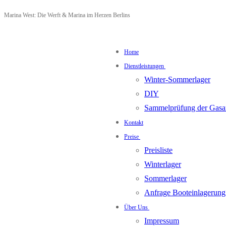
Zum
Menü
Schließen
Marina West: Die Werft & Marina im Herzen Berlins
Inhalt
springen
Home
Dienstleistungen
Winter-Sommerlager
DIY
Sammelprüfung der Gasa
Kontakt
Preise
Preisliste
Winterlager
Sommerlager
Anfrage Booteinlagerung
Über Uns
Impressum