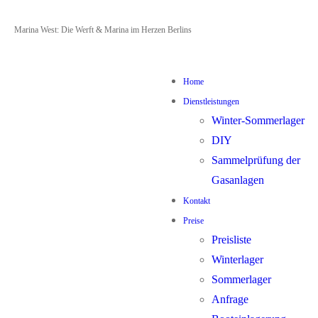
Zum
Menü
Schließen
Marina West: Die Werft & Marina im Herzen Berlins
Inhalt
springen
Home
Dienstleistungen
Winter-Sommerlager
DIY
Sammelprüfung der
Gasanlagen
Kontakt
Preise
Preisliste
Winterlager
Sommerlager
Anfrage