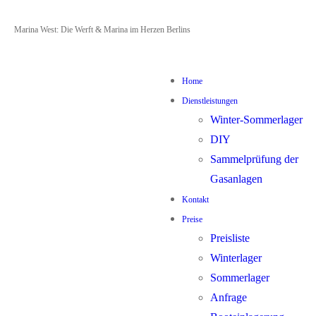
Zum
Menü
Schließen
Marina West: Die Werft & Marina im Herzen Berlins
Inhalt
springen
Home
Dienstleistungen
Winter-Sommerlager
DIY
Sammelprüfung der
Gasanlagen
Kontakt
Preise
Preisliste
Winterlager
Sommerlager
Anfrage