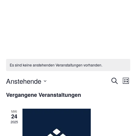
Es sind keine anstehenden Veranstaltungen vorhanden.
Anstehende
Suche
Vera
Veransta
Liste
Datum
Ansi
Vergangene Veranstaltungen
Suche
wählen.
Navi
und
MAI
24
Ansichte
2025
Navigati