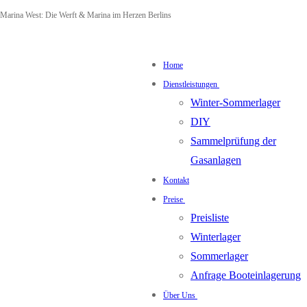
Zum
Menü
Schließen
Marina West: Die Werft & Marina im Herzen Berlins
Inhalt
springen
Home
Dienstleistungen
Winter-Sommerlager
DIY
Sammelprüfung der
Gasanlagen
Kontakt
Preise
Preisliste
Winterlager
Sommerlager
Anfrage Booteinlagerung
Über Uns