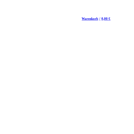
Warenkorb
/
0,00
€