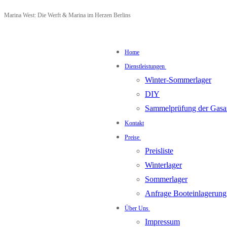
Zum
Menü
Schließen
Marina West: Die Werft & Marina im Herzen Berlins
Inhalt
springen
Home
Dienstleistungen
Winter-Sommerlager
DIY
Sammelprüfung der Gasa
Kontakt
Preise
Preisliste
Winterlager
Sommerlager
Anfrage Booteinlagerung
Über Uns
Impressum