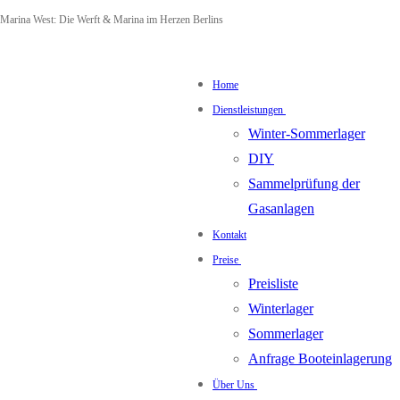
Zum
Menü
Schließen
Marina West: Die Werft & Marina im Herzen Berlins
Inhalt
springen
Home
Dienstleistungen
Winter-Sommerlager
DIY
Sammelprüfung der
Gasanlagen
Kontakt
Preise
Preisliste
Winterlager
Sommerlager
Anfrage Booteinlagerung
Über Uns