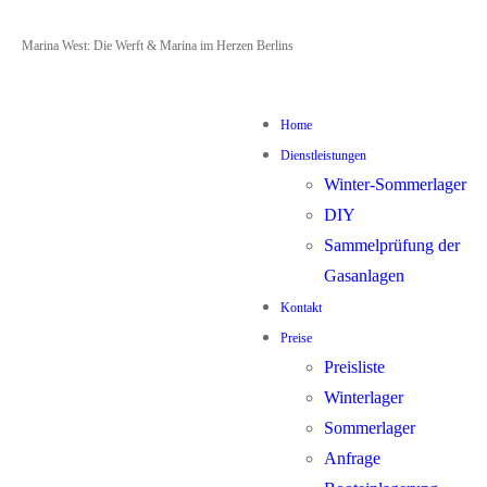
Zum
Menü
Schließen
Marina West: Die Werft & Marina im Herzen Berlins
Inhalt
springen
Home
Dienstleistungen
Winter-Sommerlager
DIY
Sammelprüfung der
Gasanlagen
Kontakt
Preise
Preisliste
Winterlager
Sommerlager
Anfrage