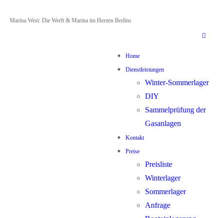
Zum
Menü
Schließen
Marina West: Die Werft & Marina im Herzen Berlins
Inhalt
springen
Home
Dienstleistungen
Winter-Sommerlager
DIY
Sammelprüfung der
Gasanlagen
Kontakt
Preise
Preisliste
Winterlager
Sommerlager
Anfrage