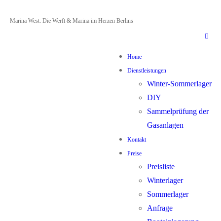
Zum
Menü
Schließen
Marina West: Die Werft & Marina im Herzen Berlins
Inhalt
springen
Home
Dienstleistungen
Winter-Sommerlager
DIY
Sammelprüfung der
Gasanlagen
Kontakt
Preise
Preisliste
Winterlager
Sommerlager
Anfrage