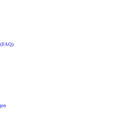
n (FAQ)
gen