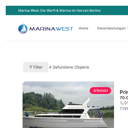
Zum
Marina West: Die Werft & Marina im Herzen Berlins
Inhalt
springen
Home
Dienstleistungen
4
Gefundene Objekte
Filter
Beliebt
Pri
70.
0
y