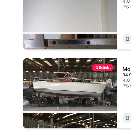
0
y
Beliebt
Mol
34.
0
y