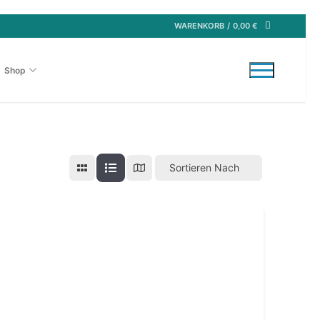
WARENKORB
/
0,00
€
Shop
Sortieren Nach