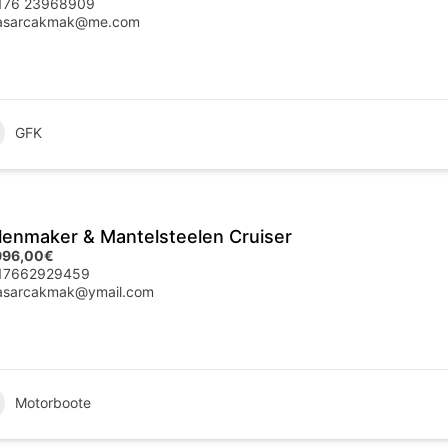
176 23968909
asarcakmak@me.com
GFK
enmaker & Mantelsteelen Cruiser
996,00€
17662929459
asarcakmak@ymail.com
Motorboote