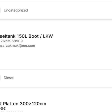
Uncategorized
seltank 150L Boot / LKW
17623968909
asarcakmak@me.com
Diesel
K Platten 300x120cm
00€