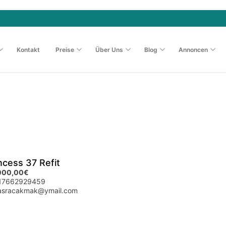
Kontakt
Preise
Über Uns
Blog
Annoncen
ncess 37 Refit
000,00€
17662929459
asracakmak@ymail.com