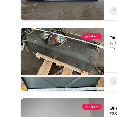
Beliebt
Die
0
y
Beliebt
GF
70,