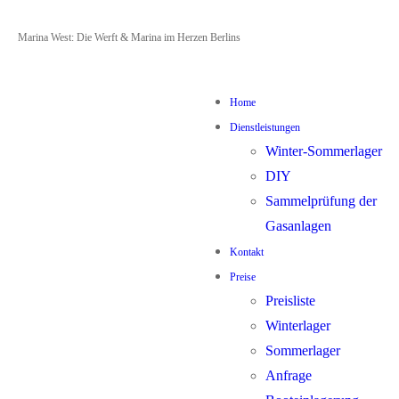
Zum
Menü
Schließen
Marina West: Die Werft & Marina im Herzen Berlins
Inhalt
springen
Home
Dienstleistungen
Winter-Sommerlager
DIY
Sammelprüfung der
Gasanlagen
Kontakt
Preise
Preisliste
Winterlager
Sommerlager
Anfrage