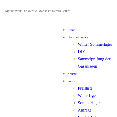
Zum
Menü
Schließen
Marina West: Die Werft & Marina im Herzen Berlins
Inhalt
springen
Home
Dienstleistungen
Winter-Sommerlager
DIY
Sammelprüfung der
Gasanlagen
Kontakt
Preise
Preisliste
Winterlager
Sommerlager
Anfrage