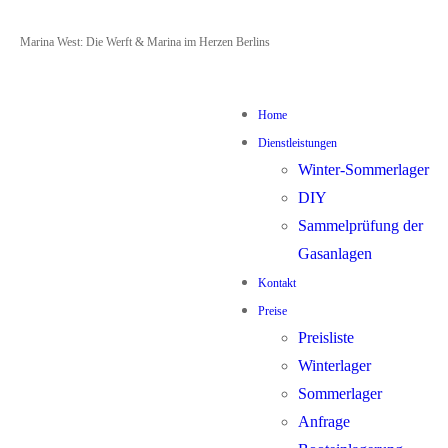
Zum
Menü
Schließen
Marina West: Die Werft & Marina im Herzen Berlins
Inhalt
springen
Home
Dienstleistungen
Winter-Sommerlager
DIY
Sammelprüfung der
Gasanlagen
Kontakt
Preise
Preisliste
Winterlager
Sommerlager
Anfrage