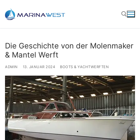
Zum
Inhalt
springen
Suchen nach:
Die Geschichte von der Molenmaker
& Mantel Werft
ADMIN
13. JANUAR 2024
BOOTS & YACHTWERFTEN