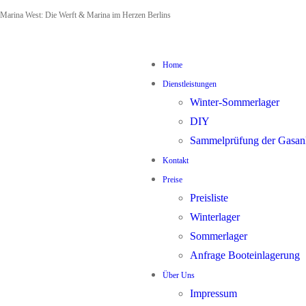
Zum
Menü
Schließen
Marina West: Die Werft & Marina im Herzen Berlins
Inhalt
springen
Home
Dienstleistungen
Winter-Sommerlager
DIY
Sammelprüfung der Gasan
Kontakt
Preise
Preisliste
Winterlager
Sommerlager
Anfrage Booteinlagerung
Über Uns
Impressum