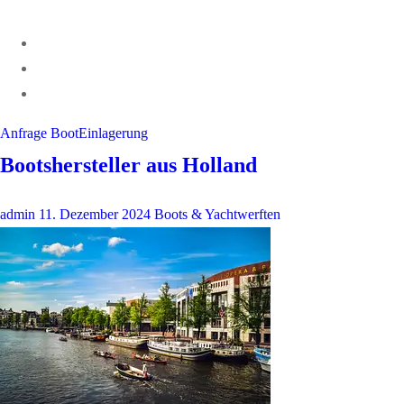
Anfrage BootEinlagerung
Bootshersteller aus Holland
admin
11. Dezember 2024
Boots & Yachtwerften