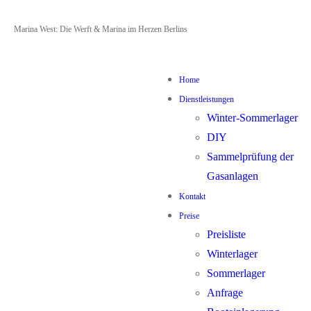
Zum
Menü
Schließen
Marina West: Die Werft & Marina im Herzen Berlins
Inhalt
springen
Home
Dienstleistungen
Winter-Sommerlager
DIY
Sammelprüfung der
Gasanlagen
Kontakt
Preise
Preisliste
Winterlager
Sommerlager
Anfrage