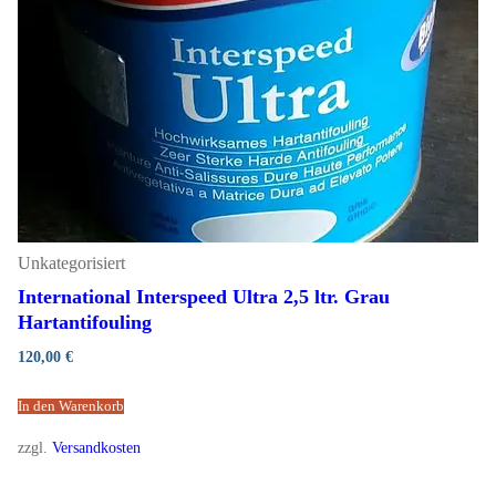
Unkategorisiert
International Interspeed Ultra 2,5 ltr. Grau
Hartantifouling
120,00
€
In den Warenkorb
zzgl.
Versandkosten