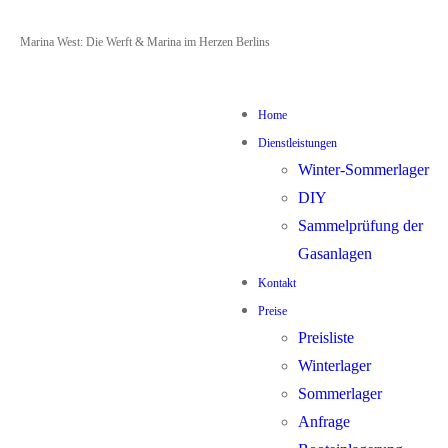
Zum
Menü
Schließen
Marina West: Die Werft & Marina im Herzen Berlins
Inhalt
springen
Home
Dienstleistungen
Winter-Sommerlager
DIY
Sammelprüfung der
Gasanlagen
Kontakt
Preise
Preisliste
Winterlager
Sommerlager
Anfrage