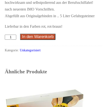
hochwirksam und selbstpolierend aus der Berufsschiffahrt!
nach neuesten IMO Vorschriften.
Abgefüllt aus Originalgebinden in .. 5 Liter Gefahrguteimer
Lieferbar in den Farben rot, rot-braun!
In den Warenkorb
International
Antifouling
5
Kategorie:
Unkategorisiert
Liter
Menge
Ähnliche Produkte