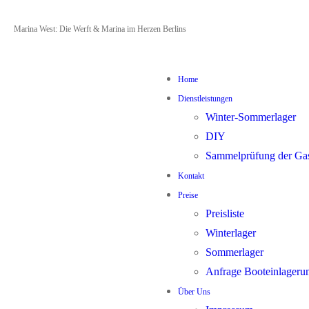
Zum
Menü
Schließen
Marina West: Die Werft & Marina im Herzen Berlins
Inhalt
springen
Home
Dienstleistungen
Winter-Sommerlager
DIY
Sammelprüfung der Ga
Kontakt
Preise
Preisliste
Winterlager
Sommerlager
Anfrage Booteinlageru
Über Uns