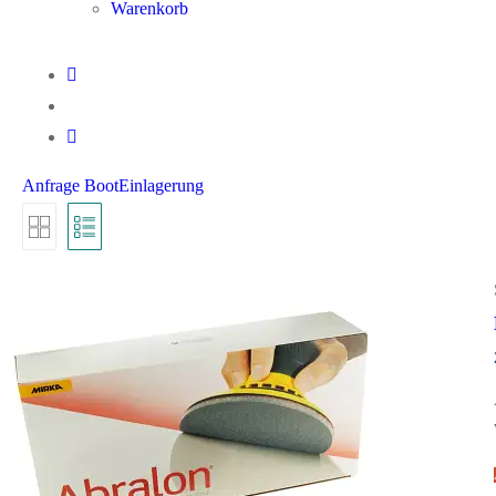
Warenkorb
Anfrage BootEinlagerung