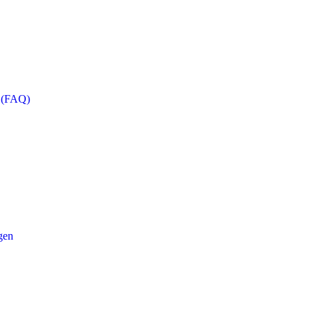
n (FAQ)
gen