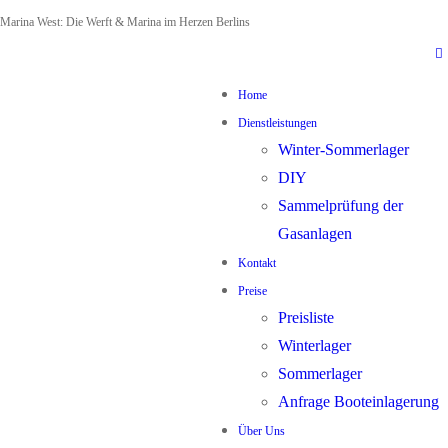
Zum
Menü
Schließen
Marina West: Die Werft & Marina im Herzen Berlins
Inhalt
springen
Home
Dienstleistungen
Winter-Sommerlager
DIY
Sammelprüfung der
Gasanlagen
Kontakt
Preise
Preisliste
Winterlager
Sommerlager
Anfrage Booteinlagerung
Über Uns