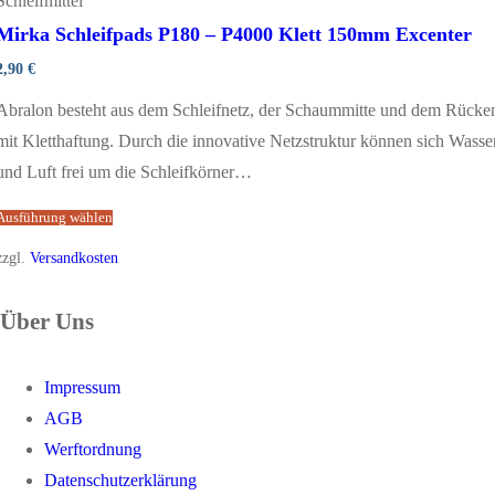
Schleifmittel
Mirka Schleifpads P180 – P4000 Klett 150mm Excenter
2,90
€
Abralon besteht aus dem Schleifnetz, der Schaummitte und dem Rücke
mit Kletthaftung. Durch die innovative Netzstruktur können sich Wasse
und Luft frei um die Schleifkörner…
Ausführung wählen
zzgl.
Versandkosten
Über Uns
Impressum
AGB
Werftordnung
Datenschutzerklärung