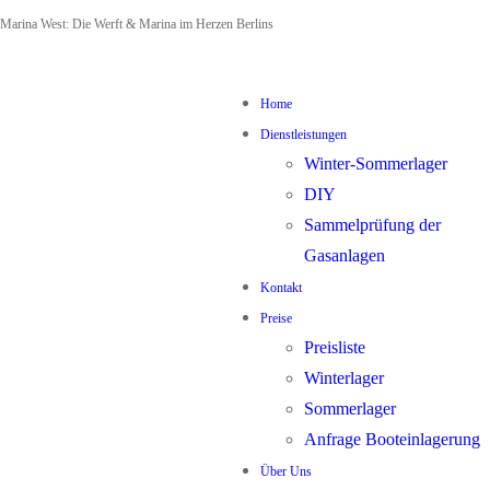
Zum
Menü
Schließen
Marina West: Die Werft & Marina im Herzen Berlins
Inhalt
springen
Home
Dienstleistungen
Winter-Sommerlager
DIY
Sammelprüfung der
Gasanlagen
Kontakt
Preise
Preisliste
Winterlager
Sommerlager
Anfrage Booteinlagerung
Über Uns