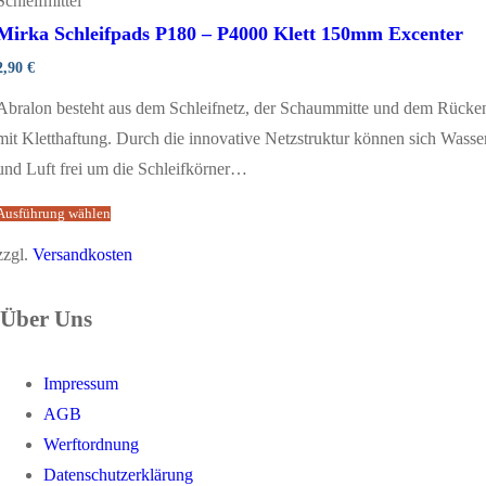
Schleifmittel
Mirka Schleifpads P180 – P4000 Klett 150mm Excenter
2,90
€
Abralon besteht aus dem Schleifnetz, der Schaummitte und dem Rücke
mit Kletthaftung. Durch die innovative Netzstruktur können sich Wasse
und Luft frei um die Schleifkörner…
Ausführung wählen
zzgl.
Versandkosten
Über Uns
Impressum
AGB
Werftordnung
Datenschutzerklärung