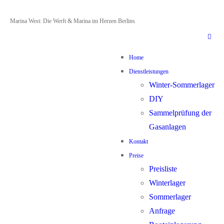
Zum
Menü
Schließen
Marina West: Die Werft & Marina im Herzen Berlins
Inhalt
springen
Home
Dienstleistungen
Winter-Sommerlager
DIY
Sammelprüfung der
Gasanlagen
Kontakt
Preise
Preisliste
Winterlager
Sommerlager
Anfrage