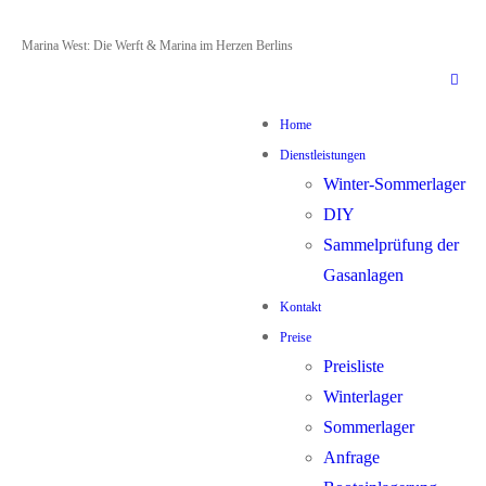
Zum
Menü
Schließen
Marina West: Die Werft & Marina im Herzen Berlins
Inhalt
springen
Home
Dienstleistungen
Winter-Sommerlager
DIY
Sammelprüfung der
Gasanlagen
Kontakt
Preise
Preisliste
Winterlager
Sommerlager
Anfrage