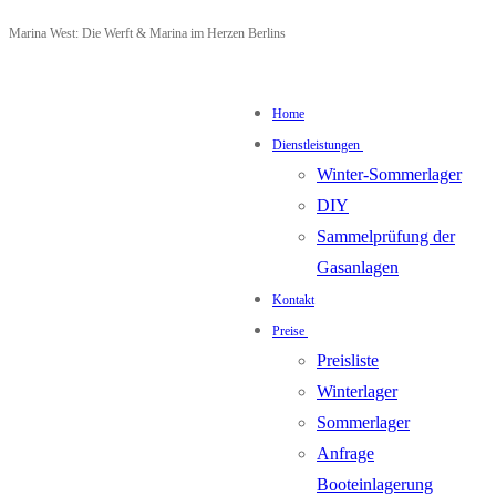
Zum
Menü
Schließen
Marina West: Die Werft & Marina im Herzen Berlins
Inhalt
springen
Home
Dienstleistungen
Winter-Sommerlager
DIY
Sammelprüfung der
Gasanlagen
Kontakt
Preise
Preisliste
Winterlager
Sommerlager
Anfrage
Booteinlagerung