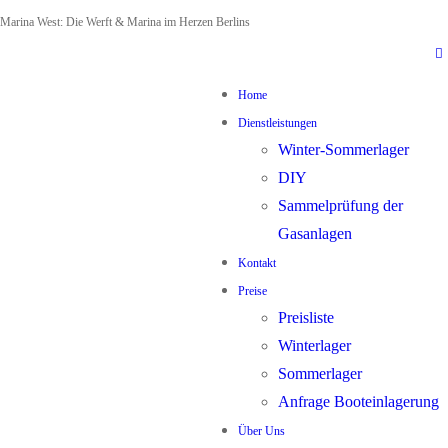
Zum
Menü
Schließen
Marina West: Die Werft & Marina im Herzen Berlins
Inhalt
springen
Home
Dienstleistungen
Winter-Sommerlager
DIY
Sammelprüfung der
Gasanlagen
Kontakt
Preise
Preisliste
Winterlager
Sommerlager
Anfrage Booteinlagerung
Über Uns