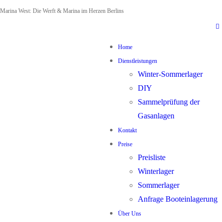
Zum
Menü
Schließen
Marina West: Die Werft & Marina im Herzen Berlins
Inhalt
springen
Home
Dienstleistungen
Winter-Sommerlager
DIY
Sammelprüfung der
Gasanlagen
Kontakt
Preise
Preisliste
Winterlager
Sommerlager
Anfrage Booteinlagerung
Über Uns