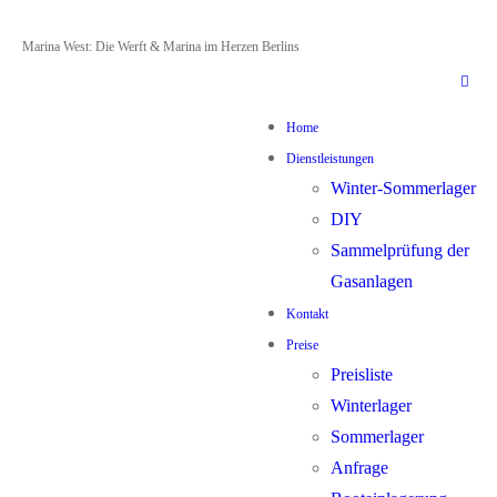
Zum
Menü
Schließen
Marina West: Die Werft & Marina im Herzen Berlins
Inhalt
springen
Home
Dienstleistungen
Winter-Sommerlager
DIY
Sammelprüfung der
Gasanlagen
Kontakt
Preise
Preisliste
Winterlager
Sommerlager
Anfrage