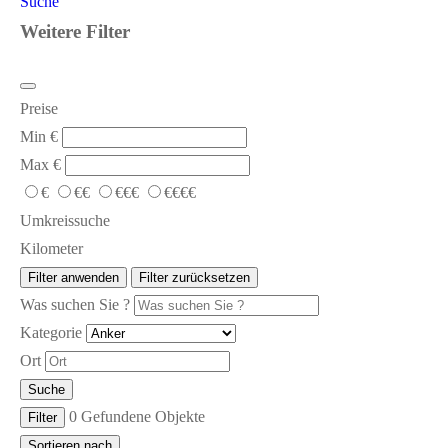
Suche
Weitere Filter
Preise
Min
€
Max
€
€
€€
€€€
€€€€
Umkreissuche
Kilometer
Filter anwenden
Filter zurücksetzen
Was suchen Sie ?
Kategorie
Ort
Suche
0
Gefundene Objekte
Filter
Sortieren nach