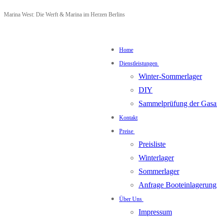
Zum
Menü
Schließen
Marina West: Die Werft & Marina im Herzen Berlins
Inhalt
springen
Home
Dienstleistungen
Winter-Sommerlager
DIY
Sammelprüfung der Gasa
Kontakt
Preise
Preisliste
Winterlager
Sommerlager
Anfrage Booteinlagerung
Über Uns
Impressum