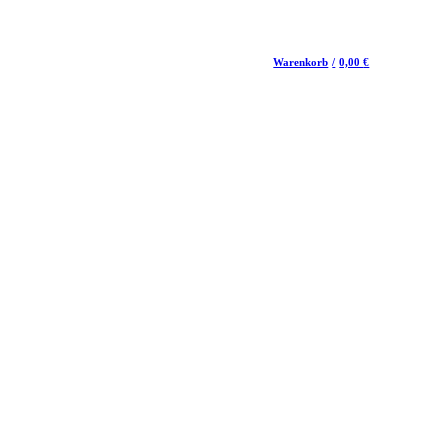
Warenkorb
/
0,00
€