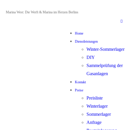
Zum
Menü
Schließen
Marina West: Die Werft & Marina im Herzen Berlins
Inhalt
springen
Home
Dienstleistungen
Winter-Sommerlager
DIY
Sammelprüfung der
Gasanlagen
Kontakt
Preise
Preisliste
Winterlager
Sommerlager
Anfrage