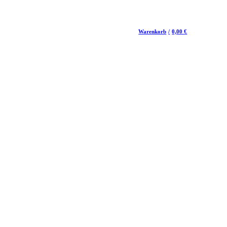
Warenkorb
/
0,00
€