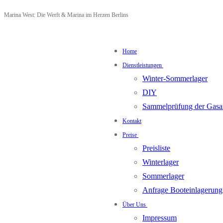
Zum
Menü
Schließen
Marina West: Die Werft & Marina im Herzen Berlins
Inhalt
springen
Home
Dienstleistungen
Winter-Sommerlager
DIY
Sammelprüfung der Gasa
Kontakt
Preise
Preisliste
Winterlager
Sommerlager
Anfrage Booteinlagerung
Über Uns
Impressum