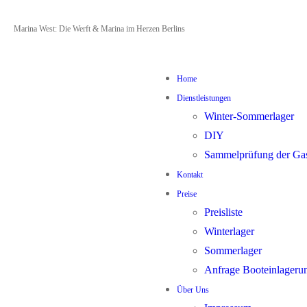
Zum
Menü
Schließen
Marina West: Die Werft & Marina im Herzen Berlins
Inhalt
springen
Home
Dienstleistungen
Winter-Sommerlager
DIY
Sammelprüfung der Ga
Kontakt
Preise
Preisliste
Winterlager
Sommerlager
Anfrage Booteinlageru
Über Uns