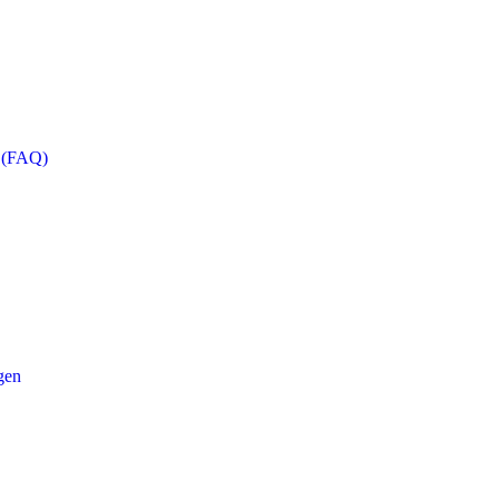
n (FAQ)
gen