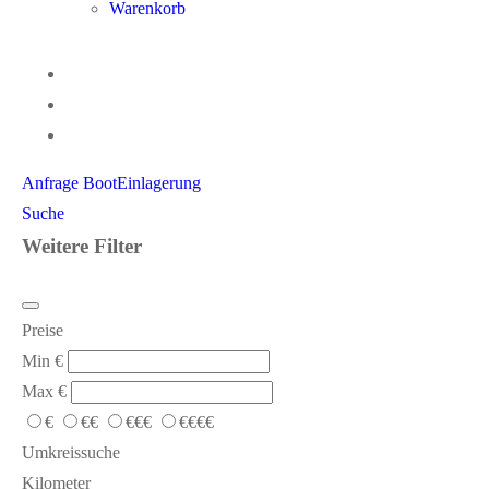
Warenkorb
Anfrage BootEinlagerung
Suche
Weitere Filter
Preise
Min
€
Max
€
€
€€
€€€
€€€€
Umkreissuche
Kilometer