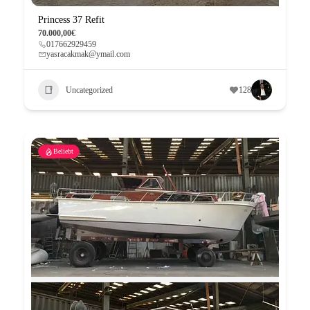
Princess 37 Refit
70.000,00€
017662929459
yasracakmak@ymail.com
Uncategorized
128
Beliebt