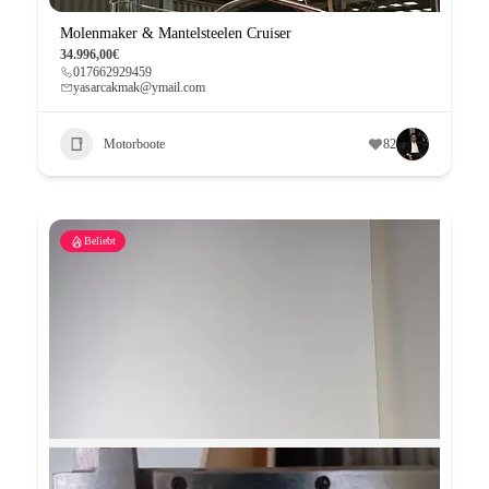
Molenmaker & Mantelsteelen Cruiser
34.996,00€
017662929459
yasarcakmak@ymail.com
Motorboote
82
Beliebt