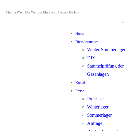
Zum
Menü
Schließen
Marina West: Die Werft & Marina im Herzen Berlins
Inhalt
springen
Home
Dienstleistungen
Winter-Sommerlager
DIY
Sammelprüfung der
Gasanlagen
Kontakt
Preise
Preisliste
Winterlager
Sommerlager
Anfrage